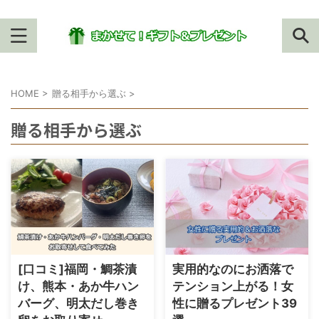
HOME
>
贈る相手から選ぶ
>
贈る相手から選ぶ
[口コミ]福岡・鯛茶漬
実用的なのにお洒落で
け、熊本・あか牛ハン
テンション上がる！女
バーグ、明太だし巻き
性に贈るプレゼント39